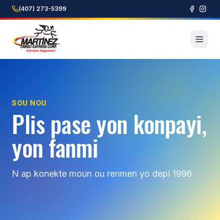
(407) 273-5399
SOU NOU
Plis pase yon konpayi,
yon fanmi
N ap konekte moun ou renmen yo depi 1996