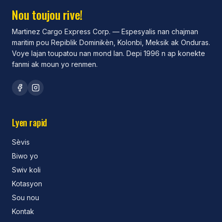
Nou toujou rive!
Martinez Cargo Express Corp. —
Espesyalis nan chajman
maritim pou Repiblik Dominikèn, Kolonbi, Meksik ak Onduras.
Voye lajan toupatou nan mond lan. Depi 1996 n ap konekte
fanmi ak moun yo renmen.
Lyen rapid
Sèvis
Biwo yo
Swiv koli
Kotasyon
Sou nou
Kontak