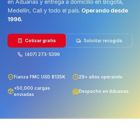
en Aduanas y entrega a domicilio en
Bogotá,
Medellín, Cali
y todo el país.
Operando desde
1996.
Cotizar gratis
Solicitar recogida
(407) 273-5399
Fianza FMC USD $135K
29+ años operando
+50,000 cargas
Despacho en Aduanas
enviadas